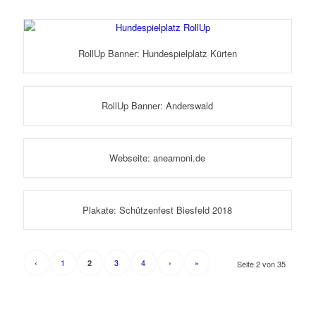
RollUp Banner: Hundespielplatz Kürten
RollUp Banner: Anderswald
Webseite: aneamoni.de
Plakate: Schützenfest Biesfeld 2018
‹
1
3
4
›
»
2
Seite 2 von 35