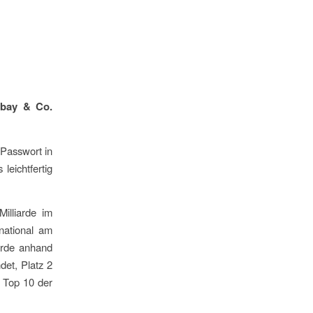
Ebay & Co.
 Passwort in
leichtfertig
illiarde im
rnational am
urde anhand
det, Platz 2
n Top 10 der