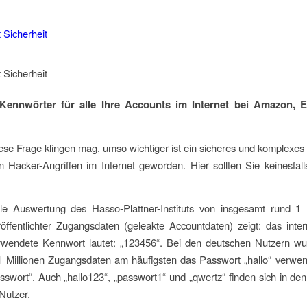
 Kennwörter für alle Ihre Accounts im Internet bei Amazon, 
ese Frage klingen mag, umso wichtiger ist ein sicheres und komplexes
n Hacker-Angriffen im Internet geworden. Hier sollten Sie keinesfalls 
lle Auswertung des Hasso-Plattner-Instituts von insgesamt rund 1 M
röffentlichter Zugangsdaten (geleakte Accountdaten) zeigt: das inte
rwendete Kennwort lautet: „123456“. Bei den deutschen Nutzern w
 Millionen Zugangsdaten am häufigsten das Passwort „hallo“ verwen
sswort“. Auch „hallo123“, „passwort1“ und „qwertz“ finden sich in de
Nutzer.