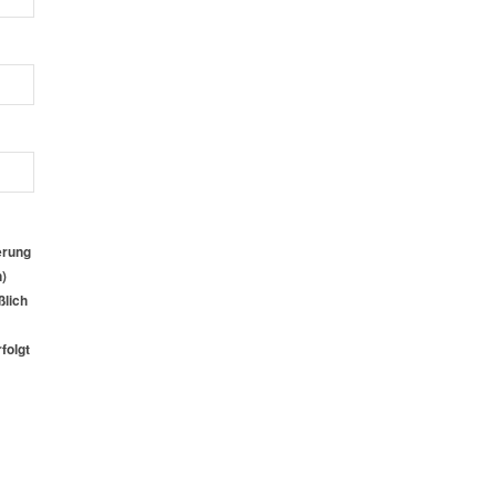
erung
)
ßlich
folgt